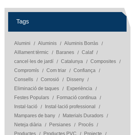
Tags
Alumini
Aluminis
Aluminis Borràs
Aïllament tèrmic
Baranes
Calaf
cancel·les de jardí
Catalunya
Composites
Compromís
Com triar
Confiança
Consells
Corrosió
Disseny
Eliminació de taques
Experiència
Festes Populars
Formació contínua
Instal·lació
Instal·lació professional
Mampares de bany
Materials Duradors
Neteja diària
Persianes
Procés
Productes
Productes PVC
Projecte