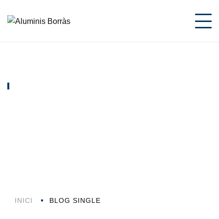
ACTUALITAT
Perfils especials de
PVC
INICI
BLOG SINGLE