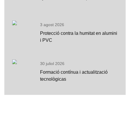
3 agost 2026
Protecció contra la humitat en alumini
i PVC
30 juliol 2026
Formació contínua i actualització
tecnològicas