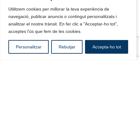
Utilitzem cookies per millorar la teva experiència de
Utilitzem cookies per millorar la teva experiència de
navegació, publicar anuncis o contingut personalitzats i
navegació, publicar anuncis o contingut personalitzats i
analitzar el nostre trànsit. En fer clic a "Acceptar-ho tot",
analitzar el nostre trànsit. En fer clic a "Acceptar-ho tot",
acceptes l'ús que fem de les cookies.
acceptes l'ús que fem de les cookies.
Español
Personalitzar
Personalitzar
Rebutjar
Rebutjar
Accepta-ho tot
Accepta-ho tot
Català
Aluminis Borràs és una empresa de Calaf
dedicada a la fusteria metàl·lica, amb anys
d’experiència oferint solucions a mida per a llars