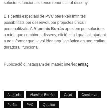
solucions funcionals sense renunciar al disseny.
Els perfils especials de
PVC
ofereixen infinites
possibilitats per desenvolupar projectes únics i
personalitzats. A
Aluminis Borràs
apostem per solucions
a mida que combinen disseny, eficiència i qualitat, ajudant
a transformar qualsevol idea arquitectònica en una realitat
duradora i funcional.
Publicació d’Instagram del mateix interès:
enllaç
.
Aluminis
Aluminis Borràs
Calaf
Catalunya
Perfils
PVC
Qualitat