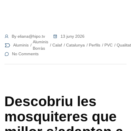
By
eliana@hipo.tv
13 juny 2026
Aluminis
Aluminis
Calaf
Catalunya
Perfils
PVC
Qualitat
Borràs
No Comments
Descobriu les
mosquiteres que